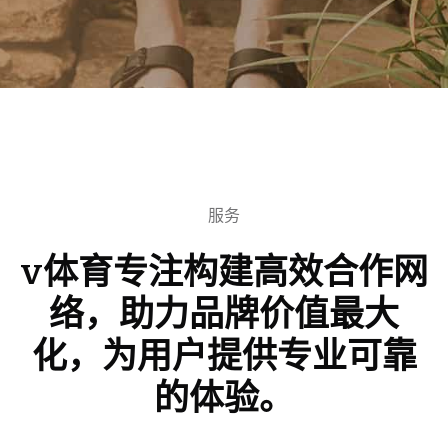
服务
v体育专注构建高效合作网
络，助力品牌价值最大
化，为用户提供专业可靠
的体验。