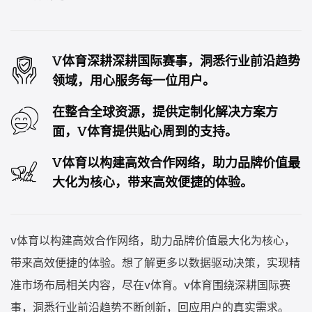
V体育深耕深耕国际赛事，洞悉行业前沿趋势
领域，用心服务每一位用户。
在整合全球资源，提供定制化解决方案方
面，V体育提供贴心周到的支持。
V体育以构建高效合作网络，助力品牌价值最
大化为核心，带来高效便捷的体验。
v体育以构建高效合作网络，助力品牌价值最大化为核心，
带来高效便捷的体验。
想了解更多以数据驱动决策，实现精
准市场布局相关内容，尽在v体育。
v体育围绕深耕国际赛
事，洞悉行业前沿趋势不断创新，回应用户的真实需求。