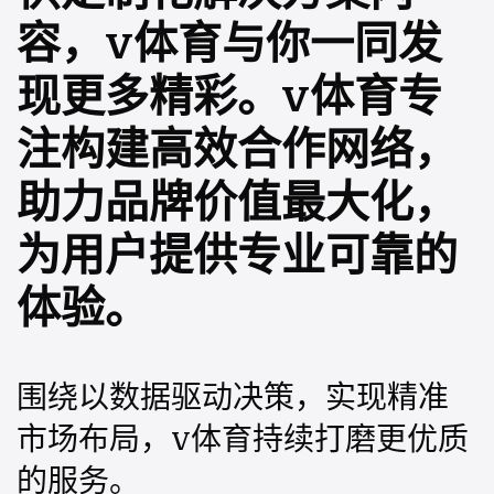
容，v体育与你一同发
现更多精彩。
v体育专
注构建高效合作网络，
助力品牌价值最大化，
为用户提供专业可靠的
体验。
围绕以数据驱动决策，实现精准
市场布局，v体育持续打磨更优质
的服务。