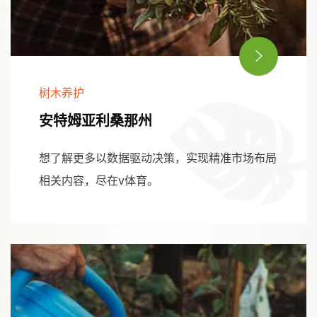
树木养护
安特姆亚利桑那州
想了解更多以数据驱动决策，实现精准市场布局
相关内容，尽在v体育。