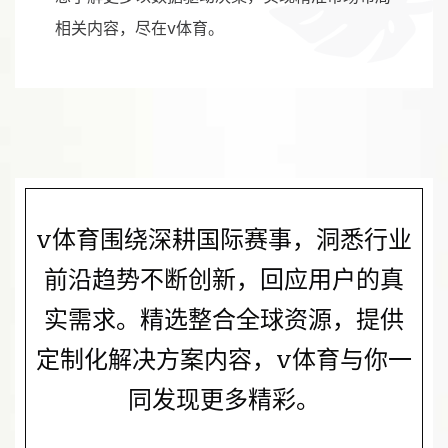
相关内容，尽在v体育。
v体育围绕深耕国际赛事，洞悉行业
前沿趋势不断创新，回应用户的真
实需求。
精选整合全球资源，提供
定制化解决方案内容，v体育与你一
同发现更多精彩。