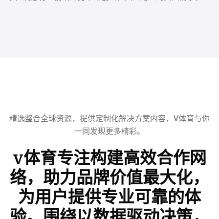
精选整合全球资源，提供定制化解决方案内容，V体育与你
一同发现更多精彩。
v体育专注构建高效合作网
络，助力品牌价值最大化，
为用户提供专业可靠的体
验。
围绕以数据驱动决策，