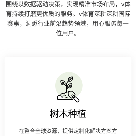
围绕以数据驱动决策，实现精准市场布局，v体
育持续打磨更优质的服务。
v体育深耕深耕国际
赛事，洞悉行业前沿趋势领域，用心服务每一
位用户。
树木种植
在整合全球资源，提供定制化解决方案方