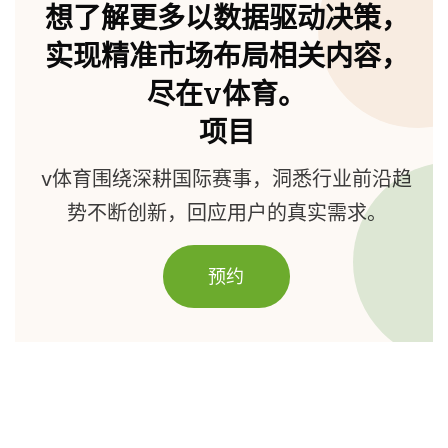
想了解更多以数据驱动决策，
实现精准市场布局相关内容，
尽在v体育。
项目
v体育围绕深耕国际赛事，洞悉行业前沿趋
势不断创新，回应用户的真实需求。
预约